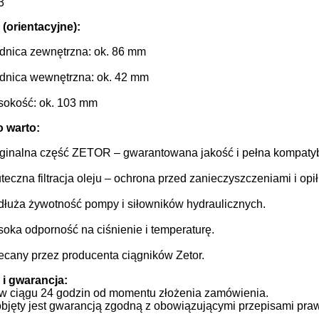
3
(orientacyjne):
dnica zewnętrzna: ok. 86 mm
dnica wewnętrzna: ok. 42 mm
okość: ok. 103 mm
 warto:
ginalna część ZETOR – gwarantowana jakość i pełna kompatyb
teczna filtracja oleju – ochrona przed zanieczyszczeniami i opi
łuża żywotność pompy i siłowników hydraulicznych.
oka odporność na ciśnienie i temperaturę.
ecany przez producenta ciągników Zetor.
i gwarancja:
w ciągu 24 godzin od momentu złożenia zamówienia.
objęty jest gwarancją zgodną z obowiązującymi przepisami pra