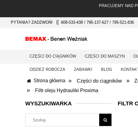
PRACUJEMY NAD P
PYTANIA? ZADZWOŃ!
608-533-438 / 795-137-627 / 795-521-836
CZĘŚCI DO CIĄGNIKÓW
CZĘŚCI DO MASZYN
O
ODZIEŻ ROBOCZA
ZABAWKI
BLOG
KONTAKT
»
»
Strona główna
Części do ciągników
Z
»
Filtr oleju Hydrauliki Proxima
WYSZUKIWARKA
FILTR 