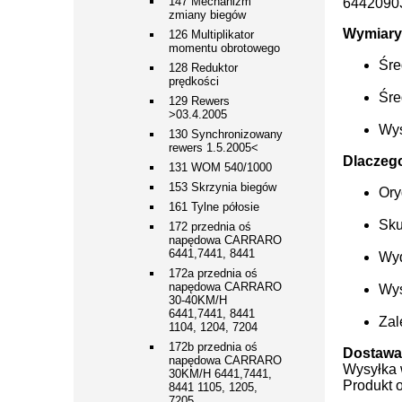
147 Mechanizm
6442090
zmiany biegów
Wymiary 
126 Multiplikator
momentu obrotowego
Śre
128 Reduktor
prędkości
Śre
129 Rewers
>03.4.2005
Wys
130 Synchronizowany
rewers 1.5.2005<
Dlaczego
131 WOM 540/1000
153 Skrzynia biegów
Ory
161 Tylne półosie
Sku
172 przednia oś
napędowa CARRARO
6441,7441, 8441
Wyd
172a przednia oś
napędowa CARRARO
Wys
30-40KM/H
6441,7441, 8441
Zal
1104, 1204, 7204
172b przednia oś
Dostawa 
napędowa CARRARO
Wysyłka 
30KM/H 6441,7441,
Produkt 
8441 1105, 1205,
7205