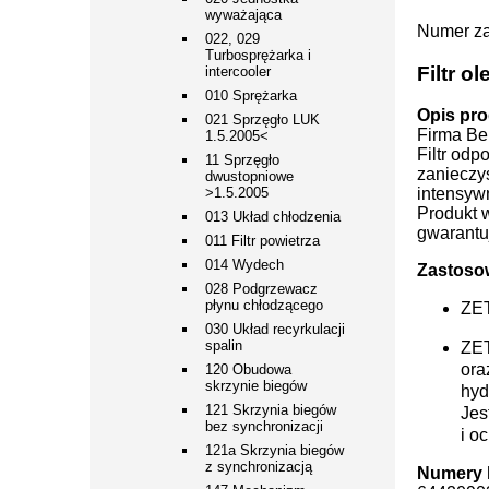
wyważająca
Numer za
022, 029
Turbosprężarka i
Filtr 
intercooler
010 Sprężarka
Opis pro
021 Sprzęgło LUK
Firma Bem
1.5.2005<
Filtr odp
11 Sprzęgło
zanieczy
dwustopniowe
>1.5.2005
intensywn
Produkt w
013 Układ chłodzenia
gwarantuj
011 Filtr powietrza
014 Wydech
Zastoso
028 Podgrzewacz
płynu chłodzącego
ZE
030 Układ recyrkulacji
spalin
ZE
ora
120 Obudowa
skrzynie biegów
hyd
121 Skrzynia biegów
Jes
bez synchronizacji
i o
121a Skrzynia biegów
z synchronizacją
Numery 