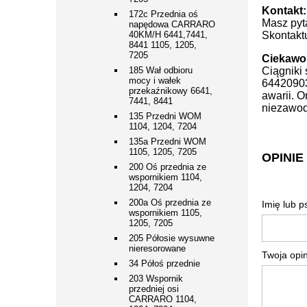
Kontakt:
172c Przednia oś
Masz pyta
napędowa CARRARO
40KM/H 6441,7441,
Skontaktu
8441 1105, 1205,
7205
Ciekawo
185 Wał odbioru
Ciągniki 
mocy i wałek
64420903
przekaźnikowy 6641,
awarii. O
7441, 8441
niezawod
135 Przedni WOM
1104, 1204, 7204
135a Przedni WOM
1105, 1205, 7205
OPINIE
200 Oś przednia ze
wspornikiem 1104,
1204, 7204
200a Oś przednia ze
Imię lub 
wspornikiem 1105,
1205, 7205
205 Półosie wysuwne
nieresorowane
Twoja opin
34 Półoś przednie
203 Wspornik
przedniej osi
CARRARO 1104,