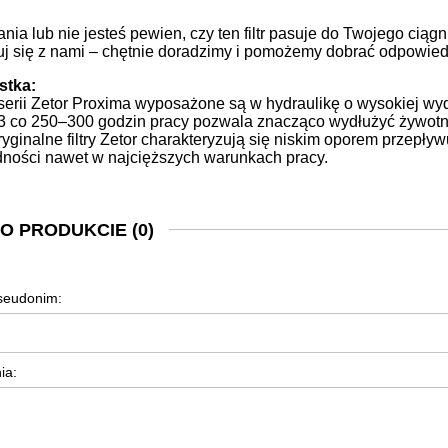
nia lub nie jesteś pewien, czy ten filtr pasuje do Twojego ciąg
j się z nami – chętnie doradzimy i pomożemy dobrać odpowiedni
stka:
serii Zetor Proxima wyposażone są w hydraulikę o wysokiej wyda
 co 250–300 godzin pracy pozwala znacząco wydłużyć żywotn
ryginalne filtry Zetor charakteryzują się niskim oporem przepływ
ności nawet w najcięższych warunkach pracy.
 O PRODUKCIE (0)
pseudonim:
ia: