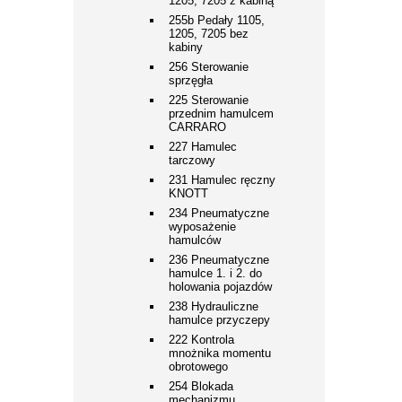
1205, 7205 z kabiną
255b Pedały 1105,
1205, 7205 bez
kabiny
256 Sterowanie
sprzęgła
225 Sterowanie
przednim hamulcem
CARRARO
227 Hamulec
tarczowy
231 Hamulec ręczny
KNOTT
234 Pneumatyczne
wyposażenie
hamulców
236 Pneumatyczne
hamulce 1. i 2. do
holowania pojazdów
238 Hydrauliczne
hamulce przyczepy
222 Kontrola
mnożnika momentu
obrotowego
254 Blokada
mechanizmu