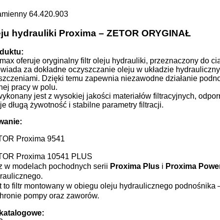
mienny 64.420.903
oleju hydrauliki Proxima – ZETOR ORYGINAŁ
duktu:
ax oferuje oryginalny filtr oleju hydrauliki, przeznaczony do 
owiada za dokładne oczyszczanie oleju w układzie hydrauliczny
szczeniami. Dzięki temu zapewnia niezawodne działanie podno
ej pracy w polu.
ykonany jest z wysokiej jakości materiałów filtracyjnych, odpor
e długą żywotność i stabilne parametry filtracji.
wanie:
TOR Proxima 9541
TOR Proxima 10541 PLUS
z w modelach pochodnych serii
Proxima Plus
i
Proxima Powe
raulicznego.
t to filtr montowany w obiegu oleju hydraulicznego podnośnika 
chronie pompy oraz zaworów.
katalogowe: