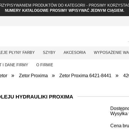
RZYPISYWANIEM PRODUKTÓW DO KATEGORII - PROSIMY KORZYSTAĆ
NUMERY KATALOGOWE PROSIMY WPISYWAĆ JEDNYM CIĄGIEM.
LEJE PŁYNY FARBY
SZYBY
AKCESORIA
WYPOSAŻENIE WA
 I DANE FIRMY
O FIRMIE
»
»
»
etor
Zetor Proxima
Zetor Proxima 6421-8441
42
OLEJU HYDRAULIKI PROXIMA
Dostępn
Wysyłka 
Cena bru