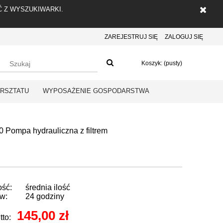
 Z WYSZUKIWARKI.
ZAREJESTRUJ SIĘ
ZALOGUJ SIĘ
Koszyk:
(pusty)
RSZTATU
WYPOSAŻENIE GOSPODARSTWA
0 Pompa hydrauliczna z filtrem
ość:
średnia ilość
w:
24 godziny
145,00 zł
tto: