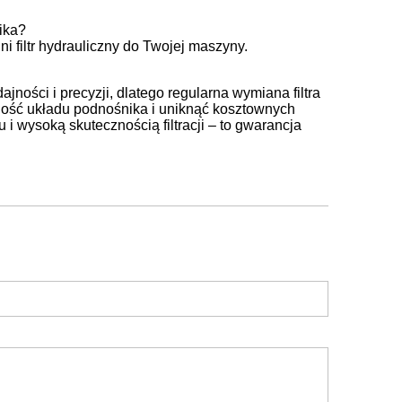
nika?
 filtr hydrauliczny do Twojej maszyny.
jności i precyzji, dlatego regularna wymiana filtra
ość układu podnośnika i uniknąć kosztownych
u i wysoką skutecznością filtracji – to gwarancja